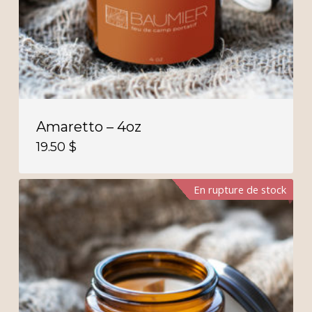
Amaretto – 4oz
19.50
$
En rupture de stock