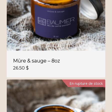
Mûre & sauge – 8oz
26.50
$
En rupture de stock