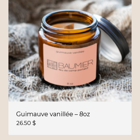
Guimauve vanillée – 8oz
26.50
$