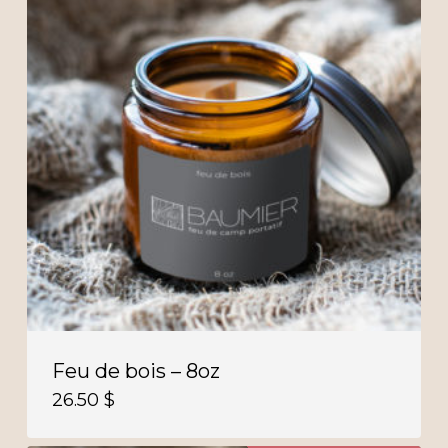
Feu de bois – 8oz
26.50
$