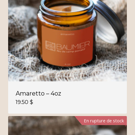
Amaretto – 4oz
19.50
$
En rupture de stock