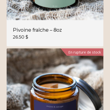
Pivoine fraîche – 8oz
26.50
$
En rupture de stock