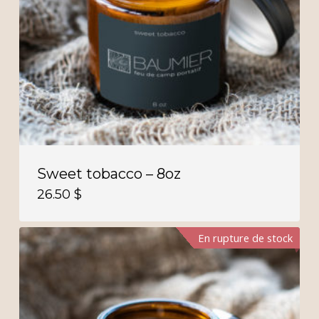
Sweet tobacco – 8oz
26.50
$
En rupture de stock