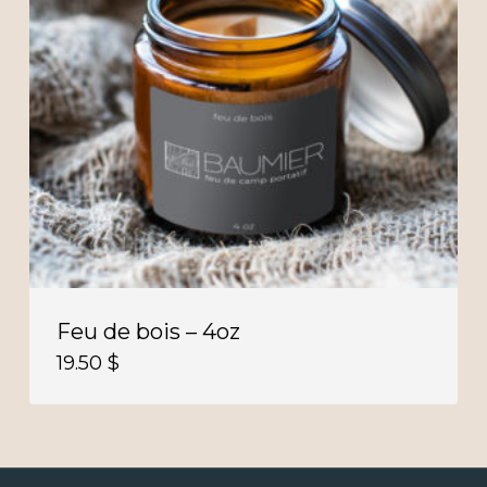
Feu de bois – 4oz
19.50
$