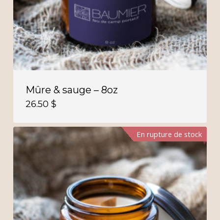
Mûre & sauge – 8oz
26.50
$
En rupture de stock