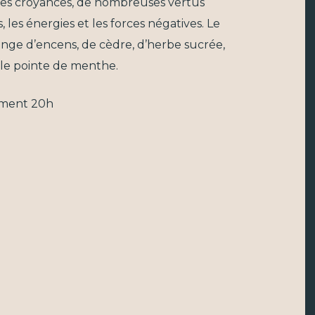
ines croyances, de nombreuses vertus
, les énergies et les forces négatives. Le
ge d’encens, de cèdre, d’herbe sucrée,
ile pointe de menthe.
ement 20h