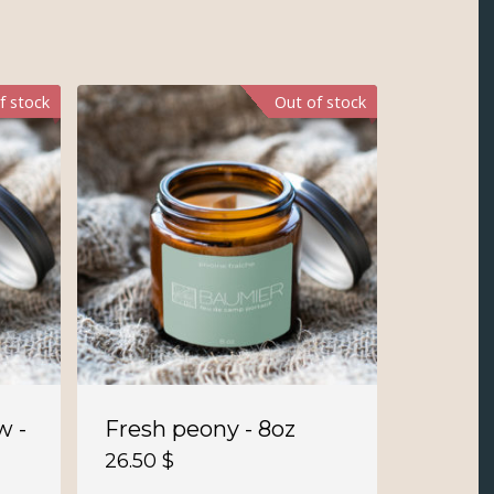
f stock
Out of stock
w -
Fresh peony - 8oz
26.50
$