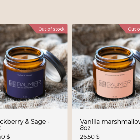
Out of stock
Out o
ckberry & Sage -
Vanilla marshmallo
z
8oz
.50
$
26.50
$