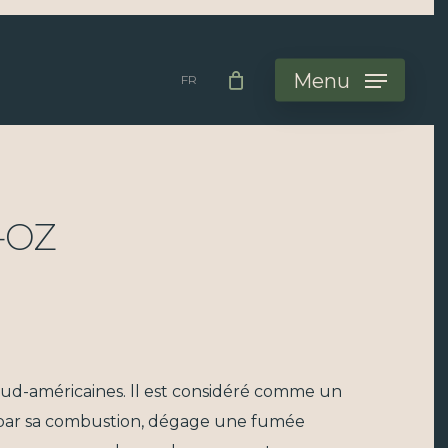
Menu
FR
4oz
 sud-américaines. ll est considéré comme un
, par sa combustion, dégage une fumée