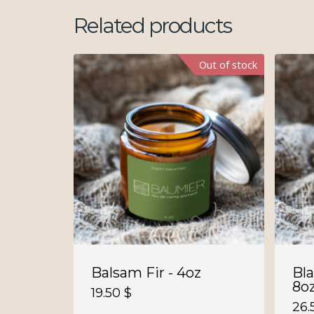
Related products
Out of stock
Balsam Fir - 4oz
Bla
8o
19.50
$
26